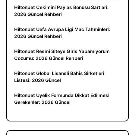
Hiltonbet Cekimini Paylas Bonusu Sartlari:
2026 Güncel Rehberi
Hiltonbet Uefa Avrupa Ligi Mac Tahminleri:
2026 Güncel Rehberi
Hiltonbet Resmi Siteye Giris Yapamiyorum
Cozumu: 2026 Güncel Rehberi
Hiltonbet Global Lisansli Bahis Sirketleri
Listesi: 2026 Güncel
Hiltonbet Uyelik Formunda Dikkat Edilmesi
Gerekenler: 2026 Güncel