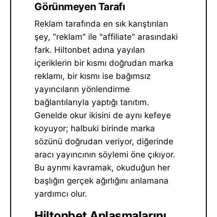
Görünmeyen Tarafı
Reklam tarafında en sık karıştırılan
şey, "reklam" ile "affiliate" arasındaki
fark. Hiltonbet adına yayılan
içeriklerin bir kısmı doğrudan marka
reklamı, bir kısmı ise bağımsız
yayıncıların yönlendirme
bağlantılarıyla yaptığı tanıtım.
Genelde okur ikisini de aynı kefeye
koyuyor; halbuki birinde marka
sözünü doğrudan veriyor, diğerinde
aracı yayıncının söylemi öne çıkıyor.
Bu ayrımı kavramak, okuduğun her
başlığın gerçek ağırlığını anlamana
yardımcı olur.
Hiltonbet Anlaşmalarını