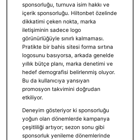
sponsorluğu, turnuva isim hakkı ve
içerik sponsorluğu. Hiltonbet özelinde
dikkatimi çeken nokta, marka
iletişiminin sadece logo
görünürlüğüyle sınırlı kalmaması.
Pratikte bir bahis sitesi forma sırtına
logosunu basıyorsa, arkada genelde
yıllık bütçe planı, marka denetimi ve
hedef demografisi belirlenmiş oluyor.
Bu da kullanıcıya yansıyan
promosyon takvimini doğrudan
etkiliyor.
Deneyim gösteriyor ki sponsorluğu
yoğun olan dönemlerde kampanya
çeşitliliği artıyor; sezon sonu gibi
sponsorluk yenileme dönemlerinde