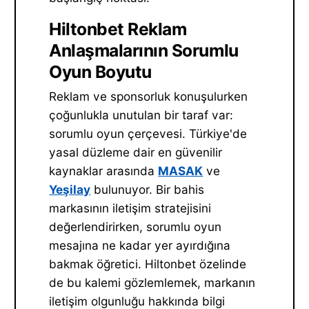
Hiltonbet Reklam
Anlaşmalarının Sorumlu
Oyun Boyutu
Reklam ve sponsorluk konuşulurken
çoğunlukla unutulan bir taraf var:
sorumlu oyun çerçevesi. Türkiye'de
yasal düzleme dair en güvenilir
kaynaklar arasında
MASAK
ve
Yeşilay
bulunuyor. Bir bahis
markasının iletişim stratejisini
değerlendirirken, sorumlu oyun
mesajına ne kadar yer ayırdığına
bakmak öğretici. Hiltonbet özelinde
de bu kalemi gözlemlemek, markanın
iletişim olgunluğu hakkında bilgi