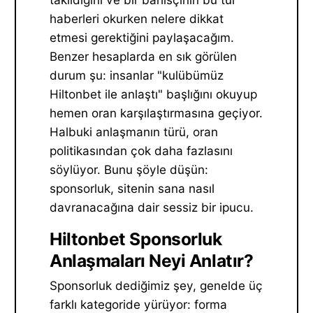
haberleri okurken nelere dikkat
etmesi gerektiğini paylaşacağım.
Benzer hesaplarda en sık görülen
durum şu: insanlar "kulübümüz
Hiltonbet ile anlaştı" başlığını okuyup
hemen oran karşılaştırmasına geçiyor.
Halbuki anlaşmanın türü, oran
politikasından çok daha fazlasını
söylüyor. Bunu şöyle düşün:
sponsorluk, sitenin sana nasıl
davranacağına dair sessiz bir ipucu.
Hiltonbet Sponsorluk
Anlaşmaları Neyi Anlatır?
Sponsorluk dediğimiz şey, genelde üç
farklı kategoride yürüyor: forma