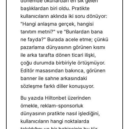
dönemde okurlardan en sık gelen
başlıklardan biri oldu. Pratikte
kullanıcıların aklında iki soru dönüyor:
"Hangi anlaşma gerçek, hangisi
tanıtım metni?" ve "Bunlardan bana
ne fayda?" Burada acele etme; çünkü
pazarlama dünyasının görünen kısmı
ile arka tarafta dönen ticari ilişki,
çoğu durumda birbiriyle örtüşmüyor.
Editör masasından bakınca, görünen
banner ile sahne arkasındaki
sözleşme farklı diller konuşuyor.
Bu yazıda Hiltonbet üzerinden
örnekle, reklam-sponsorluk
dünyasının pratikte nasıl işlediğini,
kullanıcıların hangi noktalarda
takıldığını ve bir bahisçinin bu tür