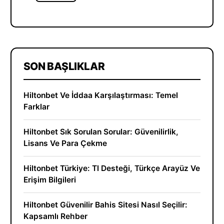
SON BAŞLIKLAR
Hiltonbet Ve İddaa Karşılaştırması: Temel
Farklar
Hiltonbet Sık Sorulan Sorular: Güvenilirlik,
Lisans Ve Para Çekme
Hiltonbet Türkiye: Tl Desteği, Türkçe Arayüz Ve
Erişim Bilgileri
Hiltonbet Güvenilir Bahis Sitesi Nasıl Seçilir:
Kapsamlı Rehber