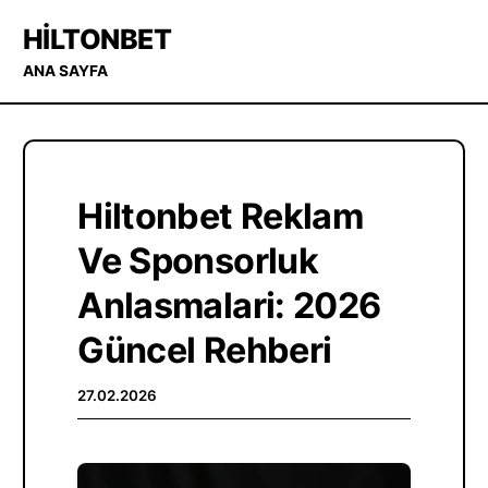
HILTONBET
ANA SAYFA
Hiltonbet Reklam
Ve Sponsorluk
Anlasmalari: 2026
Güncel Rehberi
27.02.2026