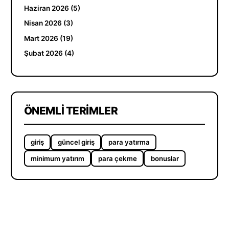
Haziran 2026 (5)
Nisan 2026 (3)
Mart 2026 (19)
Şubat 2026 (4)
ÖNEMLI TERIMLER
giriş
güncel giriş
para yatırma
minimum yatırım
para çekme
bonuslar