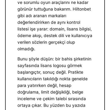
ve sorumlu oyun araçlarını ne kadar
görünür tuttuğuna bakarım. Hiltonbet
gibi adı aranan markaları
değerlendirirken de aynı kontrol
listesi işe yarar: domain, lisans bilgisi,
ödeme akışı, destek dili ve kullanıcıya
verilen sözlerin gerçekçi olup
olmadığı.
Bunu şöyle düşün: bir bahis şirketinin
sayfasında lisans logosu görmek
başlangıçtır, sonuç değil. Pratikte
kullanıcıların takıldığı nokta genelde
para yatırırken değil, hesap
doğrulama, limit değişikliği, belge
inceleme ve çekim talebi sırasında
ortaya çıkar. Bu yüzden bu yazıda