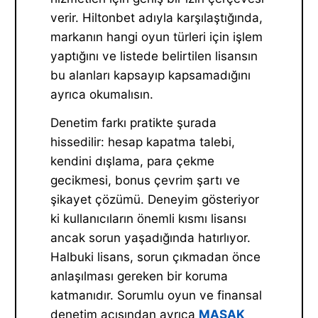
verir. Hiltonbet adıyla karşılaştığında,
markanın hangi oyun türleri için işlem
yaptığını ve listede belirtilen lisansın
bu alanları kapsayıp kapsamadığını
ayrıca okumalısın.
Denetim farkı pratikte şurada
hissedilir: hesap kapatma talebi,
kendini dışlama, para çekme
gecikmesi, bonus çevrim şartı ve
şikayet çözümü. Deneyim gösteriyor
ki kullanıcıların önemli kısmı lisansı
ancak sorun yaşadığında hatırlıyor.
Halbuki lisans, sorun çıkmadan önce
anlaşılması gereken bir koruma
katmanıdır. Sorumlu oyun ve finansal
denetim açısından ayrıca
MASAK