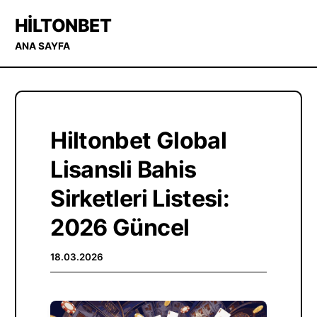
HILTONBET
ANA SAYFA
Hiltonbet Global
Lisansli Bahis
Sirketleri Listesi:
2026 Güncel
18.03.2026