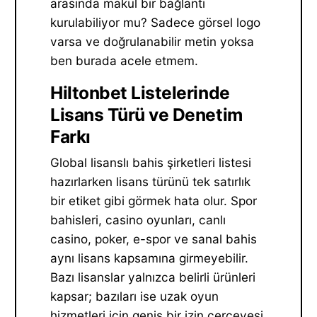
arasında makul bir bağlantı
kurulabiliyor mu? Sadece görsel logo
varsa ve doğrulanabilir metin yoksa
ben burada acele etmem.
Hiltonbet Listelerinde
Lisans Türü ve Denetim
Farkı
Global lisanslı bahis şirketleri listesi
hazırlarken lisans türünü tek satırlık
bir etiket gibi görmek hata olur. Spor
bahisleri, casino oyunları, canlı
casino, poker, e-spor ve sanal bahis
aynı lisans kapsamına girmeyebilir.
Bazı lisanslar yalnızca belirli ürünleri
kapsar; bazıları ise uzak oyun
hizmetleri için geniş bir izin çerçevesi