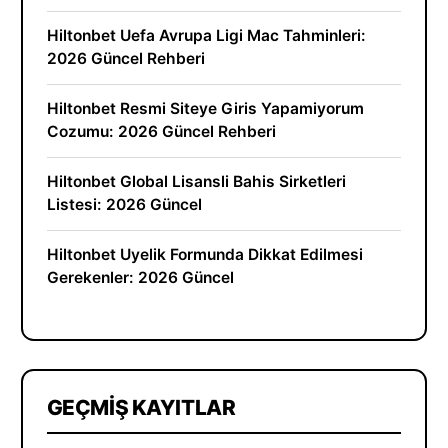
Hiltonbet Uefa Avrupa Ligi Mac Tahminleri:
2026 Güncel Rehberi
Hiltonbet Resmi Siteye Giris Yapamiyorum
Cozumu: 2026 Güncel Rehberi
Hiltonbet Global Lisansli Bahis Sirketleri
Listesi: 2026 Güncel
Hiltonbet Uyelik Formunda Dikkat Edilmesi
Gerekenler: 2026 Güncel
GEÇMIŞ KAYITLAR