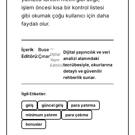
işlem öncesi kısa bir kontrol listesi
gibi okumak çoğu kullanıcı için daha
faydalı olur.
İçerik
Buse
—
Dijital yayıncılık ve veri
Dijital
Editörü:
Çınar
analizi alanındaki
Yayın
tecrübesiyle, okurlarına
Editörü
detaylı ve güvenilir
rehberlik sunar.
İlgili Etiketler:
giriş
güncel giriş
para yatırma
minimum yatırım
para çekme
bonuslar