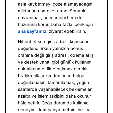
asla kaybetmeyi göze alamayacağın
miktarlarla hareket etme. Sorumlu
davranmak, hem cebini hem de
huzurunu korur. Daha fazla içerik için
ana sayfamızı
ziyaret edebilirsin.
Hiltonbet son giris adresi konusunu
değerlendirirken yalnızca bonus
oranına değil giriş adresi, ödeme akışı
ve destek yanıtı gibi günlük kullanım
noktalarına birlikte bakmak gerekir.
Pratikte ilk çekimden önce belge
doğrulamasını tamamlamak, yoğun
saatlerde yaşanabilecek beklemeleri
azaltır ve işlem takibini daha okunur
hâle getirir. Çoğu durumda kullanıcı
deneyimi, kampanya metnini hızlıca