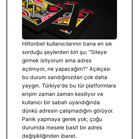
Hiltonbet kullanıcılarının bana en sık
sorduğu şeylerden biri şu: "Siteye
girmek istiyorum ama adres
açılmıyor, ne yapacağım?" Açıkçası
bu durum sandığınızdan çok daha
yaygın. Türkiye'de bu tür platformlara
erişim zaman zaman kesiliyor ve
kullanıcı bir sabah uyandığında
dünkü adresin çalışmadığını görüyor.
Panik yapmaya gerek yok; çoğu
durumda mesele basit bir adres
değişikliğinden ibaret.