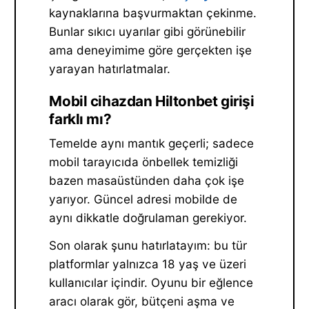
kaynaklarına başvurmaktan çekinme.
Bunlar sıkıcı uyarılar gibi görünebilir
ama deneyimime göre gerçekten işe
yarayan hatırlatmalar.
Mobil cihazdan Hiltonbet girişi
farklı mı?
Temelde aynı mantık geçerli; sadece
mobil tarayıcıda önbellek temizliği
bazen masaüstünden daha çok işe
yarıyor. Güncel adresi mobilde de
aynı dikkatle doğrulaman gerekiyor.
Son olarak şunu hatırlatayım: bu tür
platformlar yalnızca 18 yaş ve üzeri
kullanıcılar içindir. Oyunu bir eğlence
aracı olarak gör, bütçeni aşma ve