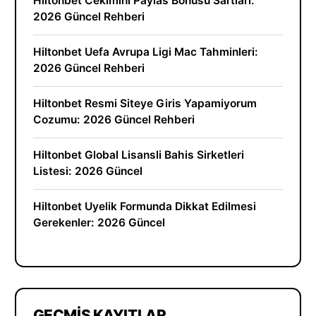
Hiltonbet Cekimini Paylas Bonusu Sartlari:
2026 Güncel Rehberi
Hiltonbet Uefa Avrupa Ligi Mac Tahminleri:
2026 Güncel Rehberi
Hiltonbet Resmi Siteye Giris Yapamiyorum
Cozumu: 2026 Güncel Rehberi
Hiltonbet Global Lisansli Bahis Sirketleri
Listesi: 2026 Güncel
Hiltonbet Uyelik Formunda Dikkat Edilmesi
Gerekenler: 2026 Güncel
GEÇMIŞ KAYITLAR