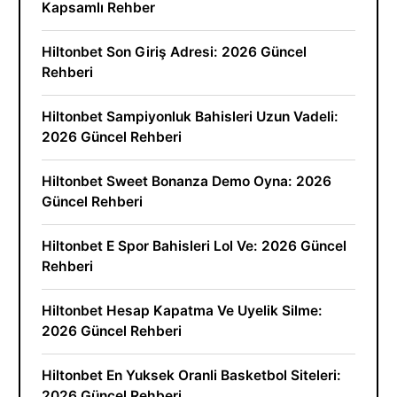
Kapsamlı Rehber
Hiltonbet Son Giriş Adresi: 2026 Güncel
Rehberi
Hiltonbet Sampiyonluk Bahisleri Uzun Vadeli:
2026 Güncel Rehberi
Hiltonbet Sweet Bonanza Demo Oyna: 2026
Güncel Rehberi
Hiltonbet E Spor Bahisleri Lol Ve: 2026 Güncel
Rehberi
Hiltonbet Hesap Kapatma Ve Uyelik Silme:
2026 Güncel Rehberi
Hiltonbet En Yuksek Oranli Basketbol Siteleri:
2026 Güncel Rehberi