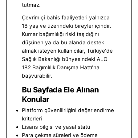
tutmaz.
Çevrimiçi bahis faaliyetleri yalnızca
18 yaş ve üzerindeki bireyler içindir.
Kumar bağımlılığı riski taşıdığını
düşünen ya da bu alanda destek
almak isteyen kullanıcılar, Türkiye'de
Sağlık Bakanlığı bünyesindeki ALO
182 Bağımlılık Danışma Hattı'na
başvurabilir.
Bu Sayfada Ele Alınan
Konular
Platform güvenilirliğini değerlendirme
kriterleri
Lisans bilgisi ve yasal statü
Para çekme süreleri ve ödeme