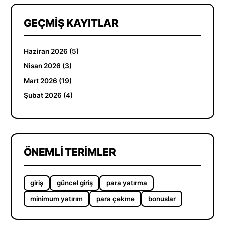
GEÇMIŞ KAYITLAR
Haziran 2026 (5)
Nisan 2026 (3)
Mart 2026 (19)
Şubat 2026 (4)
ÖNEMLI TERIMLER
giriş
güncel giriş
para yatırma
minimum yatırım
para çekme
bonuslar