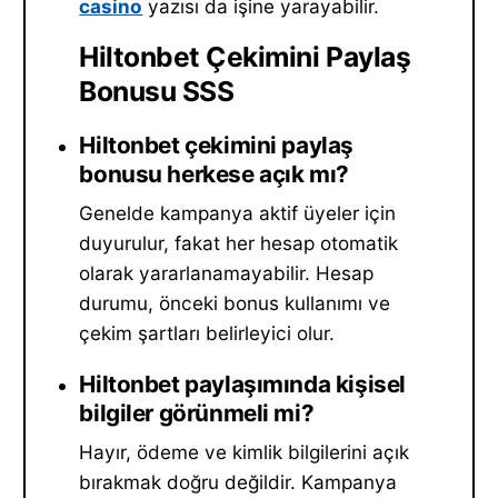
casino
yazısı da işine yarayabilir.
Hiltonbet Çekimini Paylaş
Bonusu SSS
Hiltonbet çekimini paylaş
bonusu herkese açık mı?
Genelde kampanya aktif üyeler için
duyurulur, fakat her hesap otomatik
olarak yararlanamayabilir. Hesap
durumu, önceki bonus kullanımı ve
çekim şartları belirleyici olur.
Hiltonbet paylaşımında kişisel
bilgiler görünmeli mi?
Hayır, ödeme ve kimlik bilgilerini açık
bırakmak doğru değildir. Kampanya