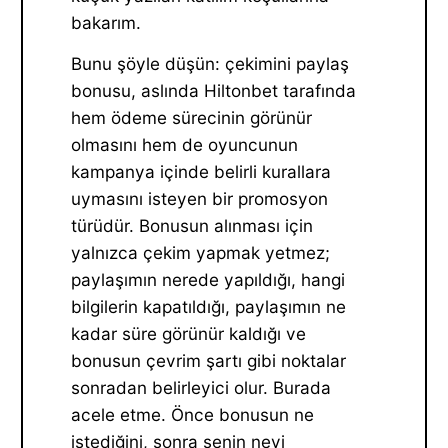
bakarım.
Bunu şöyle düşün: çekimini paylaş
bonusu, aslında Hiltonbet tarafında
hem ödeme sürecinin görünür
olmasını hem de oyuncunun
kampanya içinde belirli kurallara
uymasını isteyen bir promosyon
türüdür. Bonusun alınması için
yalnızca çekim yapmak yetmez;
paylaşımın nerede yapıldığı, hangi
bilgilerin kapatıldığı, paylaşımın ne
kadar süre görünür kaldığı ve
bonusun çevrim şartı gibi noktalar
sonradan belirleyici olur. Burada
acele etme. Önce bonusun ne
istediğini, sonra senin neyi