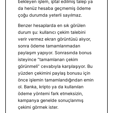
bekleyen işlem, iptal edilmiş talep ya
da henüz hesaba geçmemiş ödeme
çoğu durumda yeterli sayılmaz.
Benzer hesaplarda en sık görülen
durum şu: kullanıcı çekim talebini
verir vermez ekran görüntüsü alıyor,
sonra ödeme tamamlanmadan
paylaşım yapıyor. Sonrasında bonus
isteyince “tamamlanan çekim
görünmeli” cevabıyla karşılaşıyor. Bu
yüzden çekimini paylaş bonusu için
önce işlemin tamamlandığından emin
ol. Banka, kripto ya da kullanılan
ödeme yöntemi fark etmeksizin,
kampanya genelde sonuçlanmış
çekimi görmek ister.