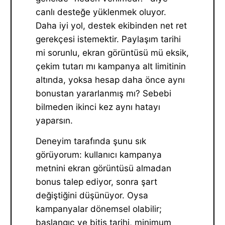
canlı desteğe yüklenmek oluyor.
Daha iyi yol, destek ekibinden net ret
gerekçesi istemektir. Paylaşım tarihi
mi sorunlu, ekran görüntüsü mü eksik,
çekim tutarı mı kampanya alt limitinin
altında, yoksa hesap daha önce aynı
bonustan yararlanmış mı? Sebebi
bilmeden ikinci kez aynı hatayı
yaparsın.
Deneyim tarafında şunu sık
görüyorum: kullanıcı kampanya
metnini ekran görüntüsü almadan
bonus talep ediyor, sonra şart
değiştiğini düşünüyor. Oysa
kampanyalar dönemsel olabilir;
başlangıç ve bitiş tarihi, minimum