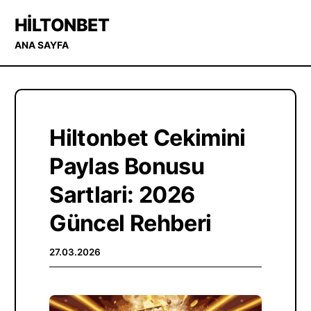
HILTONBET
ANA SAYFA
Hiltonbet Cekimini
Paylas Bonusu
Sartlari: 2026
Güncel Rehberi
27.03.2026