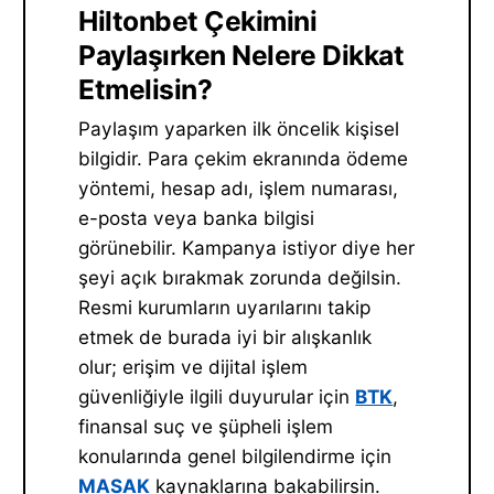
Hiltonbet Çekimini
Paylaşırken Nelere Dikkat
Etmelisin?
Paylaşım yaparken ilk öncelik kişisel
bilgidir. Para çekim ekranında ödeme
yöntemi, hesap adı, işlem numarası,
e-posta veya banka bilgisi
görünebilir. Kampanya istiyor diye her
şeyi açık bırakmak zorunda değilsin.
Resmi kurumların uyarılarını takip
etmek de burada iyi bir alışkanlık
olur; erişim ve dijital işlem
güvenliğiyle ilgili duyurular için
BTK
,
finansal suç ve şüpheli işlem
konularında genel bilgilendirme için
MASAK
kaynaklarına bakabilirsin.