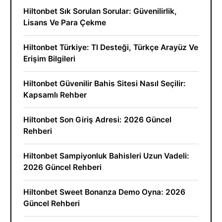
Hiltonbet Sık Sorulan Sorular: Güvenilirlik,
Lisans Ve Para Çekme
Hiltonbet Türkiye: Tl Desteği, Türkçe Arayüz Ve
Erişim Bilgileri
Hiltonbet Güvenilir Bahis Sitesi Nasıl Seçilir:
Kapsamlı Rehber
Hiltonbet Son Giriş Adresi: 2026 Güncel
Rehberi
Hiltonbet Sampiyonluk Bahisleri Uzun Vadeli:
2026 Güncel Rehberi
Hiltonbet Sweet Bonanza Demo Oyna: 2026
Güncel Rehberi