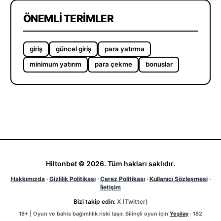
ÖNEMLI TERIMLER
giriş
güncel giriş
para yatırma
minimum yatırım
para çekme
bonuslar
Hiltonbet © 2026. Tüm hakları saklıdır.
Hakkımızda
·
Gizlilik Politikası
·
Çerez Politikası
·
Kullanıcı Sözleşmesi
·
İletişim
Bizi takip edin:
X (Twitter)
18+ | Oyun ve bahis bağımlılık riski taşır. Bilinçli oyun için
Yeşilay
· 182