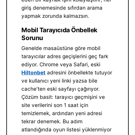
giriş denemesinde sıfırdan arama
yapmak zorunda kalmazsın.
Mobil Tarayıcıda Önbellek
Sorunu
Genelde masaüstüne göre mobil
tarayıcılar adres geçişlerini geç fark
ediyor. Chrome veya Safari, eski
Hiltonbet
adresini önbellekte tutuyor
ve kullanıcı yeni linki yazsa bile
cache'ten eski sayfayı çağırıyor.
Çözüm basit: tarayıcı geçmişini ve
site verilerini son 1 saat için
temizlemek, ardından yeni adresi
tekrar denemek. Bu adım
atlandığında oyun listesi yüklenmiyor