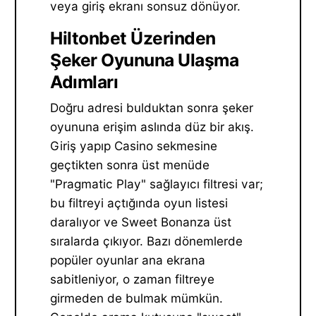
veya giriş ekranı sonsuz dönüyor.
Hiltonbet Üzerinden
Şeker Oyununa Ulaşma
Adımları
Doğru adresi bulduktan sonra şeker
oyununa erişim aslında düz bir akış.
Giriş yapıp Casino sekmesine
geçtikten sonra üst menüde
"Pragmatic Play" sağlayıcı filtresi var;
bu filtreyi açtığında oyun listesi
daralıyor ve Sweet Bonanza üst
sıralarda çıkıyor. Bazı dönemlerde
popüler oyunlar ana ekrana
sabitleniyor, o zaman filtreye
girmeden de bulmak mümkün.