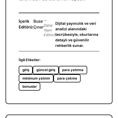
İçerik
Buse
—
Dijital yayıncılık ve veri
Dijital
Editörü:
Çınar
analizi alanındaki
Yayın
tecrübesiyle, okurlarına
Editörü
detaylı ve güvenilir
rehberlik sunar.
İlgili Etiketler:
giriş
güncel giriş
para yatırma
minimum yatırım
para çekme
bonuslar