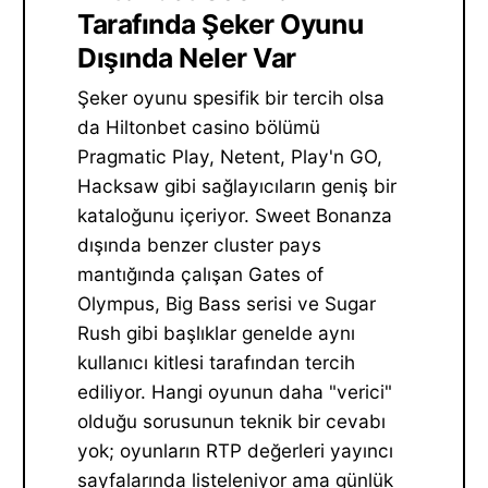
Tarafında Şeker Oyunu
Dışında Neler Var
Şeker oyunu spesifik bir tercih olsa
da Hiltonbet casino bölümü
Pragmatic Play, Netent, Play'n GO,
Hacksaw gibi sağlayıcıların geniş bir
kataloğunu içeriyor. Sweet Bonanza
dışında benzer cluster pays
mantığında çalışan Gates of
Olympus, Big Bass serisi ve Sugar
Rush gibi başlıklar genelde aynı
kullanıcı kitlesi tarafından tercih
ediliyor. Hangi oyunun daha "verici"
olduğu sorusunun teknik bir cevabı
yok; oyunların RTP değerleri yayıncı
sayfalarında listeleniyor ama günlük