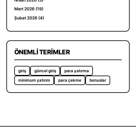
Mart 2026 (19)
Şubat 2026 (4)
ÖNEMLI TERIMLER
giriş
güncel giriş
para yatırma
minimum yatırım
para çekme
bonuslar