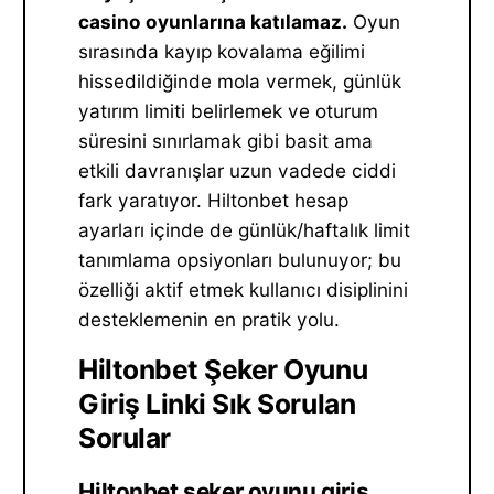
casino oyunlarına katılamaz.
Oyun
sırasında kayıp kovalama eğilimi
hissedildiğinde mola vermek, günlük
yatırım limiti belirlemek ve oturum
süresini sınırlamak gibi basit ama
etkili davranışlar uzun vadede ciddi
fark yaratıyor. Hiltonbet hesap
ayarları içinde de günlük/haftalık limit
tanımlama opsiyonları bulunuyor; bu
özelliği aktif etmek kullanıcı disiplinini
desteklemenin en pratik yolu.
Hiltonbet Şeker Oyunu
Giriş Linki Sık Sorulan
Sorular
Hiltonbet şeker oyunu giriş