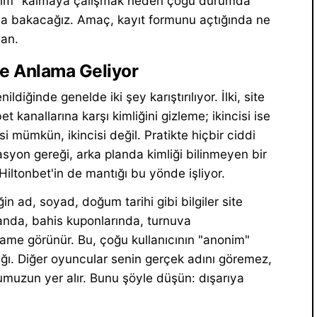
nim" kalmaya çalışmak neden çoğu durumda
yla bakacağız. Amaç, kayıt formunu açtığında ne
man.
Ne Anlama Geliyor
ldiğinde genelde iki şey karıştırılıyor. İlki, site
et kanallarına karşı kimliğini gizleme; ikincisi ise
si mümkün, ikincisi değil. Pratikte hiçbir ciddi
asyon gereği, arka planda kimliği bilinmeyen bir
ltonbet'in de mantığı bu yönde işliyor.
ğin ad, soyad, doğum tarihi gibi bilgiler site
fanda, bahis kuponlarında, turnuva
ame görünür. Bu, çoğu kullanıcının "anonim"
ılığı. Diğer oyuncular senin gerçek adını göremez,
muzun yer alır. Bunu şöyle düşün: dışarıya