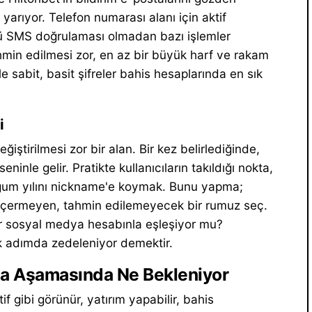
yarıyor. Telefon numarası alanı için aktif
nkü SMS doğrulaması olmadan bazı işlemler
hmin edilmesi zor, en az bir büyük harf ve rakam
 sabit, basit şifreler bahis hesaplarında en sık
i
ğiştirilmesi zor bir alan. Bir kez belirlediğinde,
ninle gelir. Pratikte kullanıcıların takıldığı nokta,
oğum yılını nickname'e koymak. Bunu yapma;
i içermeyen, tahmin edilemeyecek bir rumuz seç.
ir sosyal medya hesabınla eşleşiyor mu?
lk adımda zedeleniyor demektir.
ma Aşamasında Ne Bekleniyor
 gibi görünür, yatırım yapabilir, bahis