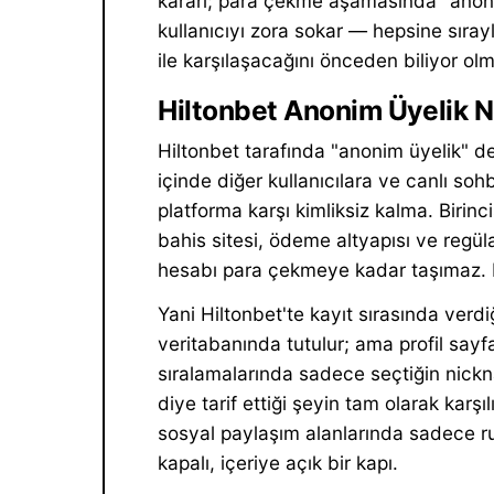
kararı; para çekme aşamasında "ano
kullanıcıyı zora sokar — hepsine sıra
ile karşılaşacağını önceden biliyor ol
Hiltonbet Anonim Üyelik 
Hiltonbet tarafında "anonim üyelik" deni
içinde diğer kullanıcılara ve canlı sohb
platforma karşı kimliksiz kalma. Birinci
bahis sitesi, ödeme altyapısı ve regül
hesabı para çekmeye kadar taşımaz. Hi
Yani Hiltonbet'te kayıt sırasında verdi
veritabanında tutulur; ama profil say
sıralamalarında sadece seçtiğin nickn
diye tarif ettiği şeyin tam olarak karş
sosyal paylaşım alanlarında sadece ru
kapalı, içeriye açık bir kapı.