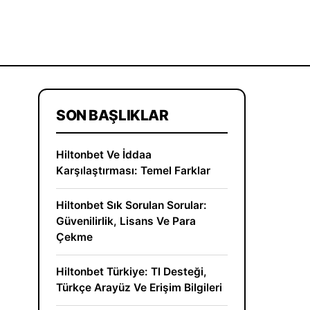
SON BAŞLIKLAR
Hiltonbet Ve İddaa
Karşılaştırması: Temel Farklar
Hiltonbet Sık Sorulan Sorular:
Güvenilirlik, Lisans Ve Para
Çekme
Hiltonbet Türkiye: Tl Desteği,
Türkçe Arayüz Ve Erişim Bilgileri