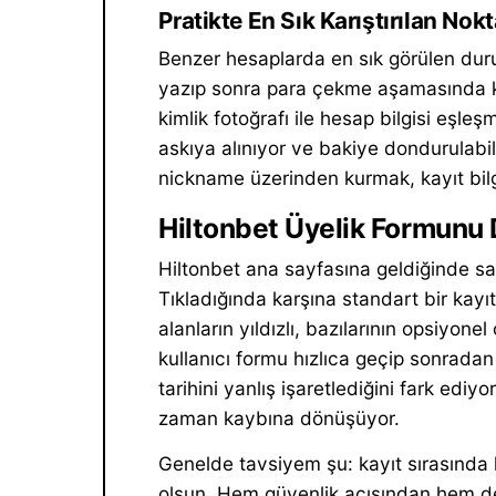
Pratikte En Sık Karıştırılan Nok
Benzer hesaplarda en sık görülen dur
yazıp sonra para çekme aşamasında ki
kimlik fotoğrafı ile hesap bilgisi eş
askıya alınıyor ve bakiye dondurulabi
nickname üzerinden kurmak, kayıt bilgi
Hiltonbet Üyelik Formunu 
Hiltonbet ana sayfasına geldiğinde s
Tıkladığında karşına standart bir kay
alanların yıldızlı, bazılarının opsiyo
kullanıcı formu hızlıca geçip sonrada
tarihini yanlış işaretlediğini fark ediy
zaman kaybına dönüşüyor.
Genelde tavsiyem şu: kayıt sırasında
olsun. Hem güvenlik açısından hem de 