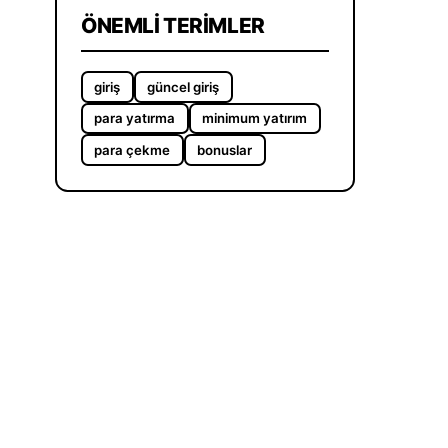
ÖNEMLI TERIMLER
giriş
güncel giriş
para yatırma
minimum yatırım
para çekme
bonuslar