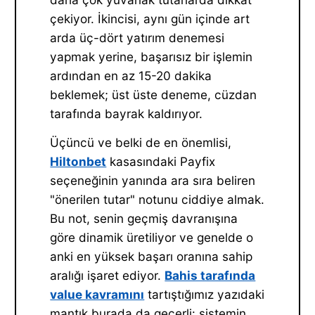
çekiyor. İkincisi, aynı gün içinde art
arda üç-dört yatırım denemesi
yapmak yerine, başarısız bir işlemin
ardından en az 15-20 dakika
beklemek; üst üste deneme, cüzdan
tarafında bayrak kaldırıyor.
Üçüncü ve belki de en önemlisi,
Hiltonbet
kasasındaki Payfix
seçeneğinin yanında ara sıra beliren
"önerilen tutar" notunu ciddiye almak.
Bu not, senin geçmiş davranışına
göre dinamik üretiliyor ve genelde o
anki en yüksek başarı oranına sahip
aralığı işaret ediyor.
Bahis tarafında
value kavramını
tartıştığımız yazıdaki
mantık burada da geçerli: sistemin