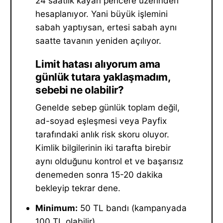
24 saatlik kayan pencere üzerinden
hesaplanıyor. Yani büyük işlemini
sabah yaptıysan, ertesi sabah aynı
saatte tavanın yeniden açılıyor.
Limit hatası alıyorum ama
günlük tutara yaklaşmadım,
sebebi ne olabilir?
Genelde sebep günlük toplam değil,
ad-soyad eşleşmesi veya Payfix
tarafındaki anlık risk skoru oluyor.
Kimlik bilgilerinin iki tarafta birebir
aynı olduğunu kontrol et ve başarısız
denemeden sonra 15-20 dakika
bekleyip tekrar dene.
Minimum:
50 TL bandı (kampanyada
100 TL olabilir)