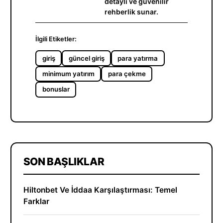
detaylı ve güvenilir
rehberlik sunar.
İlgili Etiketler:
giriş
güncel giriş
para yatırma
minimum yatırım
para çekme
bonuslar
SON BAŞLIKLAR
Hiltonbet Ve İddaa Karşılaştırması: Temel
Farklar