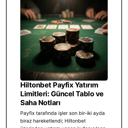
Hiltonbet Payfix Yatırım
Limitleri: Güncel Tablo ve
Saha Notları
Payfix tarafında işler son bir-iki ayda
biraz hareketlendi; Hiltonbet