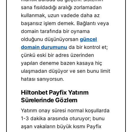
sana fısıldadığı aralığı zorlamadan
kullanmak, uzun vadede daha az
başarısız işlem demek. Bağlantı veya
domain tarafında bir oynama
olduğunu düşünüyorsan
güncel
domain durumunu
da bir kontrol et;
çünkü eski bir adres üzerinden
yapılan deneme bazen kasaya hiç
ulaşmadan düşüyor ve sen bunu limit
hatası sanıyorsun.
Hiltonbet Payfix Yatırım
Sürelerinde Gözlem
Yatırım onay süresi normal koşullarda
1-3 dakika arasında oturuyor; bunu
aşan vakaların büyük kısmı Payfix