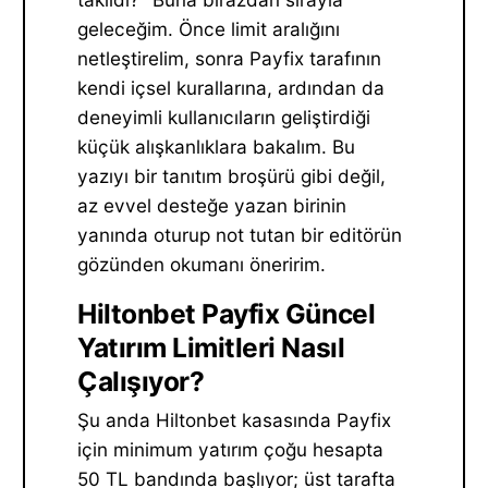
geleceğim. Önce limit aralığını
netleştirelim, sonra Payfix tarafının
kendi içsel kurallarına, ardından da
deneyimli kullanıcıların geliştirdiği
küçük alışkanlıklara bakalım. Bu
yazıyı bir tanıtım broşürü gibi değil,
az evvel desteğe yazan birinin
yanında oturup not tutan bir editörün
gözünden okumanı öneririm.
Hiltonbet Payfix Güncel
Yatırım Limitleri Nasıl
Çalışıyor?
Şu anda Hiltonbet kasasında Payfix
için minimum yatırım çoğu hesapta
50 TL bandında başlıyor; üst tarafta