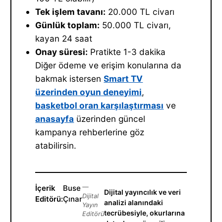
Tek işlem tavanı:
20.000 TL civarı
Günlük toplam:
50.000 TL civarı,
kayan 24 saat
Onay süresi:
Pratikte 1-3 dakika
Diğer ödeme ve erişim konularına da
bakmak istersen
Smart TV
üzerinden oyun deneyimi
,
basketbol oran karşılaştırması
ve
anasayfa
üzerinden güncel
kampanya rehberlerine göz
atabilirsin.
İçerik
Buse
—
Dijital yayıncılık ve veri
Dijital
Editörü:
Çınar
analizi alanındaki
Yayın
tecrübesiyle, okurlarına
Editörü