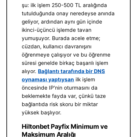
şu: ilk işlem 250-500 TL aralığında
tutulduğunda onay neredeyse anında
geliyor, ardından aynı gün içinde
ikinci-üçüncü işlemde tavan
yumuşuyor. Burada acele etme;
cüzdan, kullanıcı davranışını
öğrenmeye çalışıyor ve bu öğrenme
süresi genelde birkaç başarılı işlem
alıyor.
Bağlantı tarafında bir DNS
oynaması yaptıysan
ilk işlem
öncesinde IP'nin oturmasını da
beklemekte fayda var, çünkü taze
bağlantıda risk skoru bir miktar
yüksek başlıyor.
Hiltonbet Payfix Minimum ve
Maksimum Aralığı