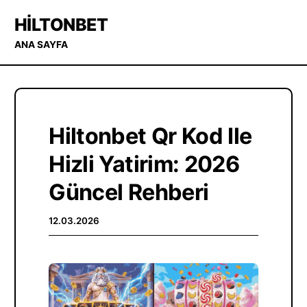
HILTONBET
ANA SAYFA
Hiltonbet Qr Kod Ile
Hizli Yatirim: 2026
Güncel Rehberi
12.03.2026