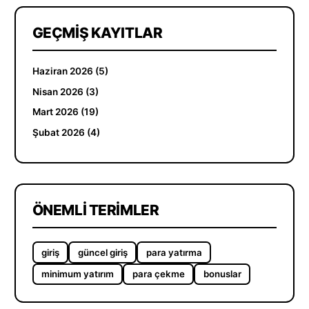
GEÇMIŞ KAYITLAR
Haziran 2026 (5)
Nisan 2026 (3)
Mart 2026 (19)
Şubat 2026 (4)
ÖNEMLI TERIMLER
giriş
güncel giriş
para yatırma
minimum yatırım
para çekme
bonuslar