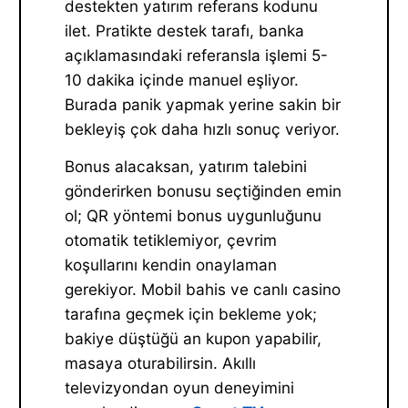
destekten yatırım referans kodunu
ilet. Pratikte destek tarafı, banka
açıklamasındaki referansla işlemi 5-
10 dakika içinde manuel eşliyor.
Burada panik yapmak yerine sakin bir
bekleyiş çok daha hızlı sonuç veriyor.
Bonus alacaksan, yatırım talebini
gönderirken bonusu seçtiğinden emin
ol; QR yöntemi bonus uygunluğunu
otomatik tetiklemiyor, çevrim
koşullarını kendin onaylaman
gerekiyor. Mobil bahis ve canlı casino
tarafına geçmek için bekleme yok;
bakiye düştüğü an kupon yapabilir,
masaya oturabilirsin. Akıllı
televizyondan oyun deneyimini